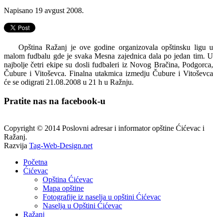
Napisano
19 avgust 2008
.
Opština Ražanj je ove godine organizovala opštinsku ligu u
malom fudbalu gde je svaka Mesna zajednica dala po jedan tim. U
najbolje četri ekipe su dosli fudbaleri iz Novog Bračina, Podgorca,
Čubure i Vitoševca. Finalna utakmica izmedju Čubure i Vitoševca
će se odigrati 21.08.2008 u 21 h u Ražnju.
Pratite nas na facebook-u
Copyright © 2014 Poslovni adresar i informator opštine Ćićevac i
Ražanj.
Razvija
Tag-Web-Design.net
Početna
Ćićevac
Opština Ćićevac
Mapa opštine
Fotografije iz naselja u opštini Ćićevac
Naselja u Opštini Ćićevac
Ražanj