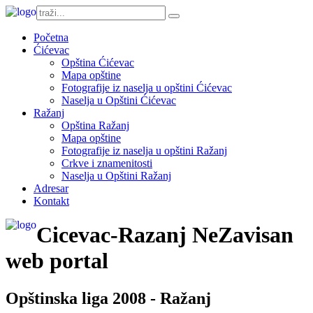
Početna
Ćićevac
Opština Ćićevac
Mapa opštine
Fotografije iz naselja u opštini Ćićevac
Naselja u Opštini Ćićevac
Ražanj
Opština Ražanj
Mapa opštine
Fotografije iz naselja u opštini Ražanj
Crkve i znamenitosti
Naselja u Opštini Ražanj
Adresar
Kontakt
Cicevac-Razanj NeZavisan
web portal
Opštinska liga 2008 - Ražanj