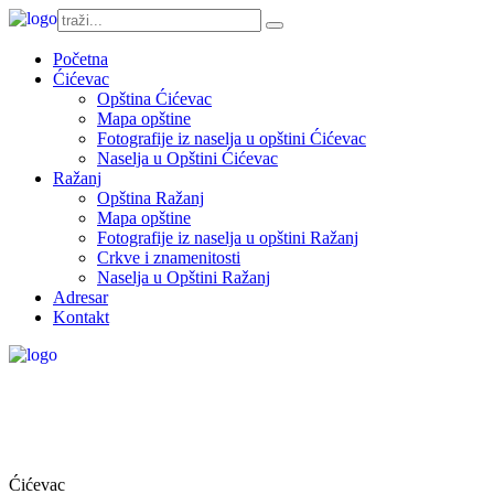
Početna
Ćićevac
Opština Ćićevac
Mapa opštine
Fotografije iz naselja u opštini Ćićevac
Naselja u Opštini Ćićevac
Ražanj
Opština Ražanj
Mapa opštine
Fotografije iz naselja u opštini Ražanj
Crkve i znamenitosti
Naselja u Opštini Ražanj
Adresar
Kontakt
Ćićevac