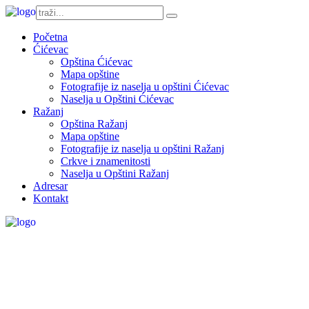
Početna
Ćićevac
Opština Ćićevac
Mapa opštine
Fotografije iz naselja u opštini Ćićevac
Naselja u Opštini Ćićevac
Ražanj
Opština Ražanj
Mapa opštine
Fotografije iz naselja u opštini Ražanj
Crkve i znamenitosti
Naselja u Opštini Ražanj
Adresar
Kontakt